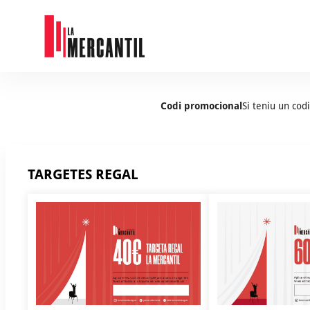
La
Codi promocional
Si teniu un cod
Mercantil
-
Vendes
d'entrades
en
TARGETES REGAL
línia