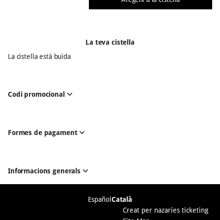
La teva cistella
La cistella està buida
Codi promocional
Formes de pagament
Informacions generals
Peu
Español
Llengua
Català
de
actual
Creat per nazaríes ticketing