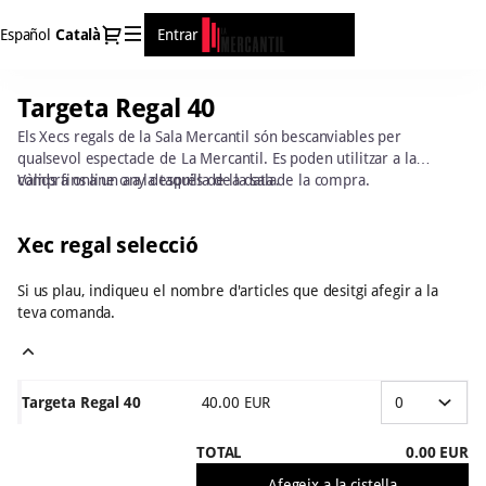
Elements
Diàleg
Español
Llengua
Català
Entrar
Creeu un compte
de
actual
selecció
[Targeta
Targeta Regal 40
Targeta
Regal
Regal
40]
Els Xecs regals de la Sala Mercantil són bescanviables per
40
-
qualsevol espectacle de La Mercantil. Es poden utilitzar a la
La
compra online o a la taquilla de la sala.
Vàlids fins a un any després de la data de la compra.
Mercantil
Xec regal selecció
Si us plau, indiqueu el nombre d'articles que desitgi afegir a la
teva comanda.
Targeta Regal 40
40
.
00
EUR
TOTAL
0
.
00
EUR
Afegeix a la cistella